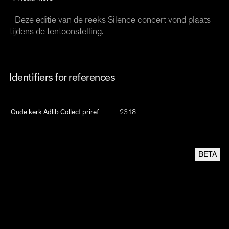
Deze editie van de reeks Silence concert vond plaats
tijdens de tentoonstelling.
Identifiers for references
Oude kerk Adlib Collect priref
2318
BETA
Linked Open Data
This oude kerk open archive item is {JSON-LD} compatible following the schema.org
CREATIVEWORK
format
Oude Kerk Adlib Collect
2318
MANUALLY SYNC THIS RECORD FROM ADLIB (MAY TAKE UP TO 1 MINUTE)