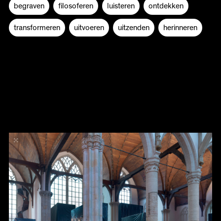
begraven
filosoferen
luisteren
ontdekken
transformeren
uitvoeren
uitzenden
herinneren