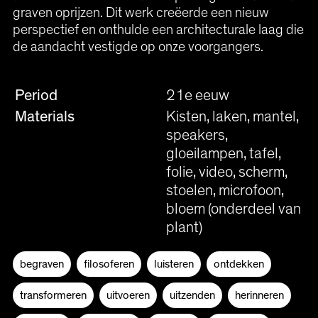
graven oprijzen. Dit werk creëerde een nieuw
perspectief en onthulde een architecturale laag die
de aandacht vestigde op onze voorgangers.
Period
21e eeuw
Materials
Kisten, laken, mantel,
speakers,
gloeilampen, tafel,
folie, video, scherm,
stoelen, microfoon,
bloem (onderdeel van
plant)
begraven
filosoferen
luisteren
ontdekken
transformeren
uitvoeren
uitzenden
herinneren