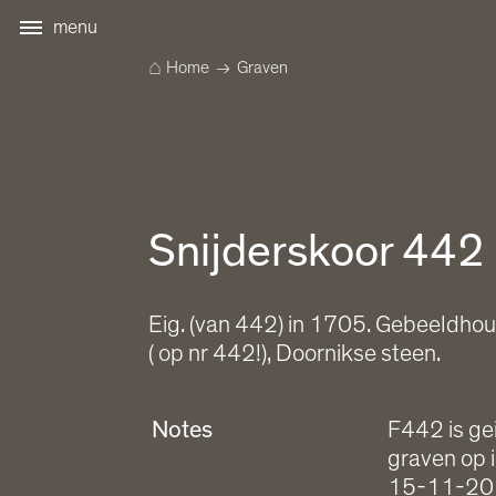
menu
⌂
Home
→ Graven
Snijderskoor 442
Eig. (van 442) in 1705. Gebeeldhou
( op nr 442!), Doornikse steen.
Notes
F442 is ge
graven op 
15-11-20